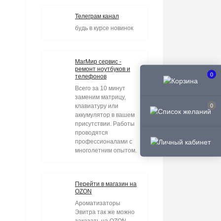
Телеграм канал
будь в курсе новинок
МагМир сервис -
ремонт ноутбуков и
0
телефонов
Всего за 10 минут
заменим матрицу,
0
клавиатуру или
аккумулятор в вашем
присутствии. Работы
проводятся
профессионалами с
многолетним опытом.
Перейти в магазин на
OZON
Ароматизаторы
Эвитра так же можно