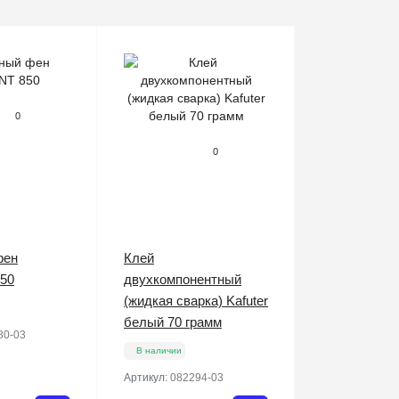
0
0
фен
Клей
50
двухкомпонентный
(жидкая сварка) Kafuter
белый 70 грамм
80-03
В наличии
Артикул:
082294-03