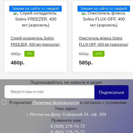
Закажи на сайте со скидкой
Закажи на сайте со скидкой
Спрей-охладитель Solins
Очиститель флюса Solins
FREEZER, 400 мл (аэрозоль)
FLUX-OFF, 400 мл (аэрозоль)
490р.
650р.
-6%
-10%
460р.
585р.
Подписывайтесь на новости и акции:
Подписаться
Я прочитал
Политика безопасности
и согласен с условиями
Наш адрес:
г. Ростов-на-Дону, Соборный 24, оф. 204
Позвоните нам:
8 (928) 279-75-72
8 (863) 279-75-72