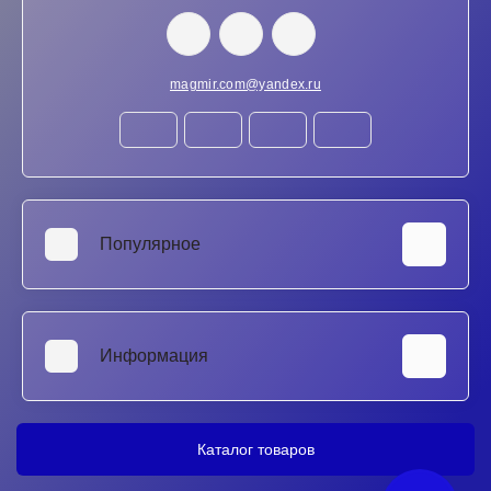
magmir.com@yandex.ru
Популярное
Аккумуляторы для ноутбуков
SSD и HDD диски
Информация
Клавиатуры для ноутбуков
Матрицы для ноутбуков
Ремонт ноутбуков в Ростове-на-Дону
Блоки питания для ноутбуков
Ремонт Xbox в Ростове-на-Дону
Каталог товаров
Тестеры/Мультиметры
Гарантия
Ультразвуковые ванны