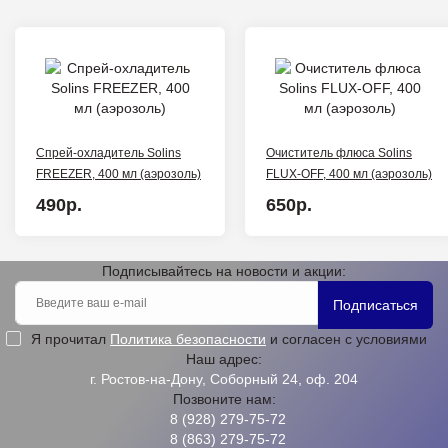
Спрей-охладитель Solins
Очиститель флюса Solins
FREEZER, 400 мл (аэрозоль)
FLUX-OFF, 400 мл (аэрозоль)
490р.
650р.
Подписывайтесь на новости и акции:
Подписаться
Я прочитал
Политика безопасности
и согласен с условиями
Наш адрес:
г. Ростов-на-Дону, Соборный 24, оф. 204
Позвоните нам:
8 (928) 279-75-72
8 (863) 279-75-72