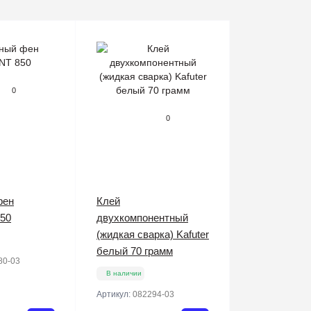
0
0
фен
Клей
50
двухкомпонентный
(жидкая сварка) Kafuter
белый 70 грамм
80-03
В наличии
Артикул:
082294-03