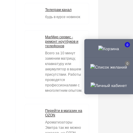
Телеграм канал
будь в курсе новинок
МагМир сервис -
ремонт ноутбуков и
0
телефонов
Всего за 10 минут
заменим матрицу,
0
клавиатуру или
аккумулятор в вашем
присутствии. Работы
проводятся
профессионалами с
многолетним опытом.
Перейти в магазин на
OZON
Ароматизаторы
Эвитра так же можно