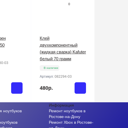
0
фен
Клей
50
двухкомпонентный
(жидкая сварка) Kafuter
белый 70 грамм
80-03
В наличии
Артикул:
082294-03
480р.
Информация
я ноутбуков
Ремонт ноутбуков в
и
Ростове-на-Дону
ноутбуков
Ремонт Xbox в Ростове-