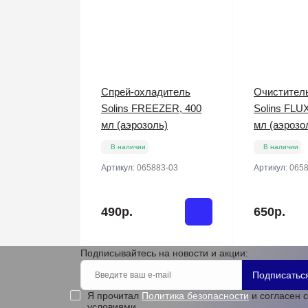
Спрей-охладитель
Очистител
Solins FREEZER, 400
Solins FLU
мл (аэрозоль)
мл (аэрозо
В наличии
В наличии
Артикул:
065883-03
Артикул:
0658
490р.
650р.
Подписывайтесь на новости и акции:
Подписатьс
Я прочитал
Политика безопасности
и согласен с
условиями