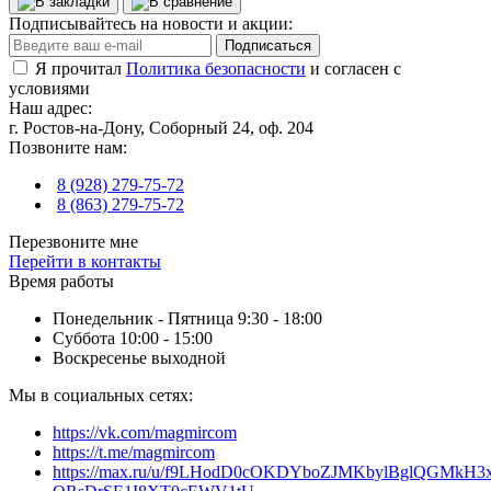
Подписывайтесь на новости и акции:
Подписаться
Я прочитал
Политика безопасности
и согласен с
условиями
Наш адрес:
г. Ростов-на-Дону, Соборный 24, оф. 204
Позвоните нам:
8 (928) 279-75-72
8 (863) 279-75-72
Перезвоните мне
Перейти в контакты
Время работы
Понедельник - Пятница 9:30 - 18:00
Суббота 10:00 - 15:00
Воскресенье выходной
Мы в социальных сетях:
https://vk.com/magmircom
https://t.me/magmircom
https://max.ru/u/f9LHodD0cOKDYboZJMKbylBglQGMkH3x