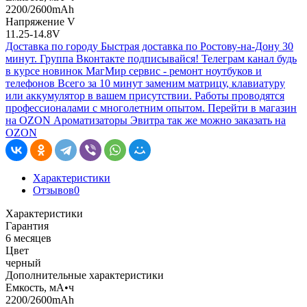
2200/2600mAh
Напряжение V
11.25-14.8V
Доставка по городу
Быстрая доставка по Ростову-на-Дону 30
минут.
Группа Вконтакте
подписывайся!
Телеграм канал
будь
в курсе новинок
МагМир сервис - ремонт ноутбуков и
телефонов
Всего за 10 минут заменим матрицу, клавиатуру
или аккумулятор в вашем присутствии. Работы проводятся
профессионалами с многолетним опытом.
Перейти в магазин
на OZON
Ароматизаторы Эвитра так же можно заказать на
OZON
Характеристики
Отзывов
0
Характеристики
Гарантия
6 месяцев
Цвет
черный
Дополнительные характеристики
Емкость, мА•ч
2200/2600mAh