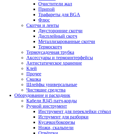
Очистители жал
Припой
Трафареты для BGA
Флюс
Скотчи и ленты
Двусторонние скотчи
Дисплейный скотч
Металлизарованные скотчи
Термоскотч
Термоусадочная трубка
Аксессуары и термоинтерфейсы
Антистатическое хранение
Клей
Прочее
Смазка
Шлейфы универсальные
Чистящие средства
Оборудование и расходник
Кабели RJ45 патч-корды
Ручной инструмент
Инструмент для переклейки стёкол
Иструмент для разборки
Кусачки/бокорезы
Ножи, скальпели
Отвёртки