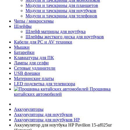
Модули и тачскрины для моноблоков
Модули и тачскрины для планшетов
Модули и тачскрины для ноутбуков
Модули и тачскрины для телефонов
Чипы / микросхемы
Шлейфы
Шлейф матрицы для ноутбука
Шлейфы жесткого диска для ноутбуков
Кабели для PC и AV техники
Мышки
Батарейки
Клавиатуры для ПК
Лампы для селфи
Сетевые удлинители
USB флешки
Материнские платы
LED подсветка для телевизора
Прошивка
китайских автомобилей
Аккумуляторы
Аккумуляторы для ноутбуков
Аккумуляторы для ноутбуков HP
Аккумулятор для ноутбука HP Pavilion 15-af025ur