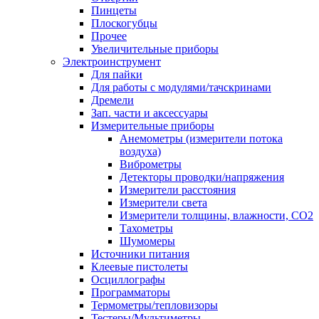
Пинцеты
Плоскогубцы
Прочее
Увеличительные приборы
Электроинструмент
Для пайки
Для работы с модулями/тачскринами
Дремели
Зап. части и аксессуары
Измерительные приборы
Анемометры (измерители потока
воздуха)
Виброметры
Детекторы проводки/напряжения
Измерители расстояния
Измерители света
Измерители толщины, влажности, CO2
Тахометры
Шумомеры
Источники питания
Клеевые пистолеты
Осциллографы
Программаторы
Термометры/тепловизоры
Тестеры/Мультиметры