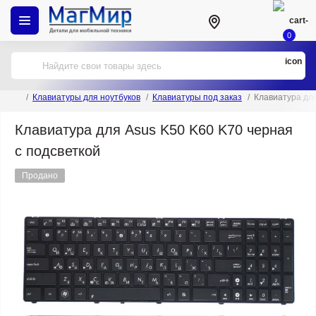
0
Клавиатуры для ноутбуков
Клавиатуры под заказ
Клавиатура для
Клавиатура для Asus K50 K60 K70 черная
с подсветкой
Продано