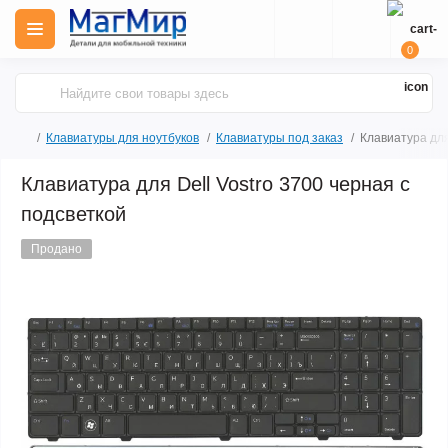
0
Клавиатуры для ноутбуков
Клавиатуры под заказ
Клавиатура для
Клавиатура для Dell Vostro 3700 черная с
подсветкой
Продано