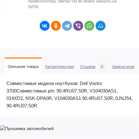
Ароматизаторы Эвитра так же можно заказать на
OZON
0
Описание товара
Характеристики
Отзывов
Замена клавиа
Совместимые модели ноутбуков: Dell Vostro
3700Совместимые p/n: 90.4RU07.S0R, V104030AS1,
014XD2, NSK-DPA0R, V104030AS1 90.4RU07.S0R, 0JNJ54,
90.4RU07.S0R