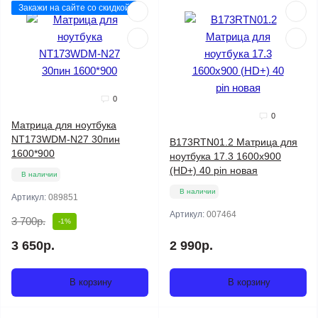
Закажи на сайте со скидкой
0
0
Матрица для ноутбука
NT173WDM-N27 30пин
B173RTN01.2 Матрица для
1600*900
ноутбука 17.3 1600x900
(HD+) 40 pin новая
В наличии
В наличии
Артикул:
089851
Артикул:
007464
3 700р.
-1%
3 650р.
2 990р.
В корзину
В корзину