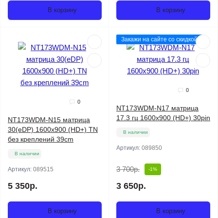
В корзину
В корзину
Закажи на сайте со скидкой
0
0
NT173WDM-N17 матрица
17.3 гц 1600x900 (HD+) 30pin
NT173WDM-N15 матрица
30(eDP) 1600x900 (HD+) TN
В наличии
без креплений 39cm
Артикул:
089850
В наличии
3 700р.
Артикул:
089515
-1%
5 350р.
3 650р.
В корзину
В корзину