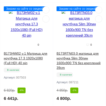
Закажи на сайте со скидкой
Закажи на сайте со скидкой
0
0
B173HW02 v.1 Матрица для
B173RTN03.0 матрица для
ноутбука 17.3 1920x1080
ноутбука Slim 30пин
(Full HD) 40 pin
1600x900 TN без креплений
39cm
В наличии
В наличии
Артикул:
007503
Артикул:
087211
6 820р.
4 850р.
-6%
-1%
6 441р.
4 800р.