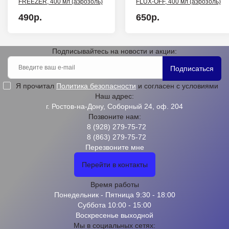
FREEZER, 400 мл (аэрозоль)
FLUX-OFF, 400 мл (аэрозоль)
490р.
650р.
Подписывайтесь на новости и акции:
Подписаться
Я прочитал
Политика безопасности
и согласен с условиями
Наш адрес:
г. Ростов-на-Дону, Соборный 24, оф. 204
Позвоните нам:
8 (928) 279-75-72
8 (863) 279-75-72
Перезвоните мне
Перейти в контакты
Время работы
Понедельник - Пятница 9:30 - 18:00
Суббота 10:00 - 15:00
Воскресенье выходной
Мы в социальных сетях: