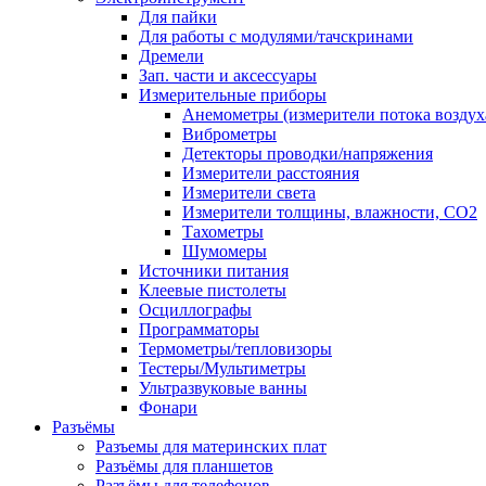
Для пайки
Для работы с модулями/тачскринами
Дремели
Зап. части и аксессуары
Измерительные приборы
Анемометры (измерители потока воздух
Виброметры
Детекторы проводки/напряжения
Измерители расстояния
Измерители света
Измерители толщины, влажности, CO2
Тахометры
Шумомеры
Источники питания
Клеевые пистолеты
Осциллографы
Программаторы
Термометры/тепловизоры
Тестеры/Мультиметры
Ультразвуковые ванны
Фонари
Разъёмы
Разъемы для материнских плат
Разъёмы для планшетов
Разъёмы для телефонов