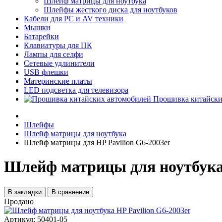
Шлейф матрицы для ноутбука
Шлейфы жесткого диска для ноутбуков
Кабели для PC и AV техники
Мышки
Батарейки
Клавиатуры для ПК
Лампы для селфи
Сетевые удлинители
USB флешки
Материнские платы
LED подсветка для телевизора
Прошивка китайски
Шлейфы
Шлейф матрицы для ноутбука
Шлейф матрицы для HP Pavilion G6-2003er
Шлейф матрицы для ноутбука 
В закладки
В сравнение
Продано
Артикул:
50401-05