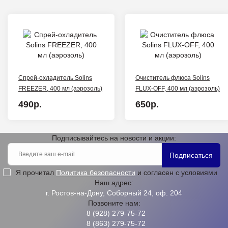
Спрей-охладитель Solins
Очиститель флюса Solins
FREEZER, 400 мл (аэрозоль)
FLUX-OFF, 400 мл (аэрозоль)
490р.
650р.
Подписывайтесь на новости и акции:
Подписаться
Я прочитал
Политика безопасности
и согласен с условиями
Наш адрес:
г. Ростов-на-Дону, Соборный 24, оф. 204
Позвоните нам:
8 (928) 279-75-72
8 (863) 279-75-72