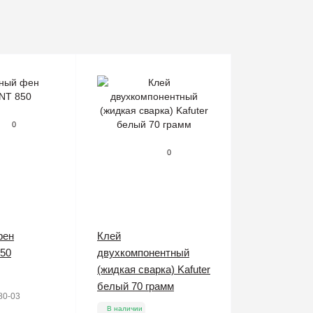
0
0
фен
Клей
50
двухкомпонентный
(жидкая сварка) Kafuter
белый 70 грамм
80-03
В наличии