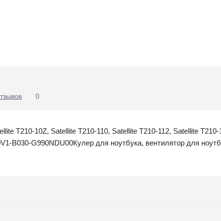
тзывов
0
llite T210-10Z, Satellite T210-110, Satellite T210-112, Satellite T210-
B030-G990NDU00Кулер для ноутбука, вентилятор для ноутбук