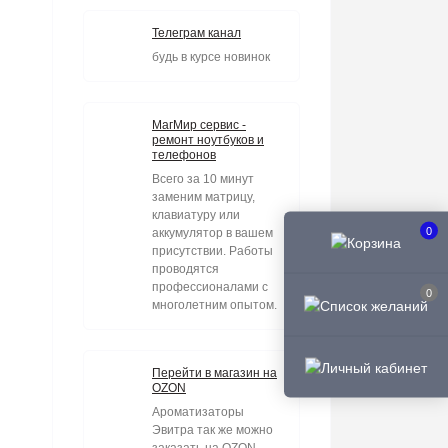
Телеграм канал
будь в курсе новинок
МагМир сервис -
ремонт ноутбуков и
телефонов
Всего за 10 минут
заменим матрицу,
клавиатуру или
0
аккумулятор в вашем
присутствии. Работы
проводятся
профессионалами с
0
многолетним опытом.
Перейти в магазин на
OZON
Ароматизаторы
Эвитра так же можно