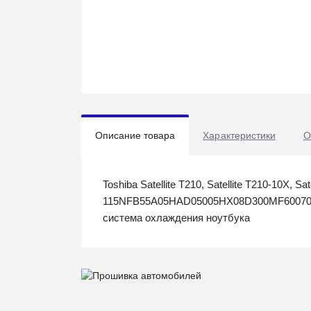
Описание товара
Характеристики
О
Toshiba Satellite T210, Satellite T210-10X, Sate
115NFB55A05HAD05005HX08D300MF60070V1-
система охлаждения ноутбука