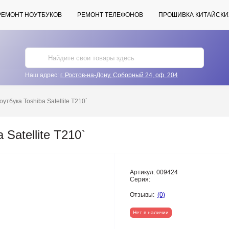
РЕМОНТ НОУТБУКОВ
РЕМОНТ ТЕЛЕФОНОВ
ПРОШИВКА КИТАЙСКИ
Наш адрес:
г. Ростов-на-Дону, Соборный 24, оф. 204
утбука Toshiba Satellite T210`
 Satellite T210`
Артикул:
009424
Серия:
Отзывы:
(0)
Нет в наличии