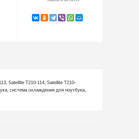
заказать на OZON
113, Satellite T210-114, Satellite T210-
а, система охлаждения для ноутбука,