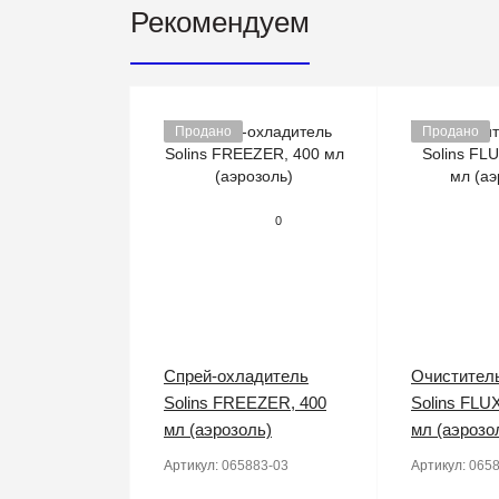
Рекомендуем
Продано
Продано
0
Спрей-охладитель
Очистител
Solins FREEZER, 400
Solins FLU
мл (аэрозоль)
мл (аэрозо
Артикул:
065883-03
Артикул:
0658