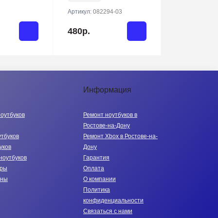
Артикул:
082294-03
480р.
Информация
ноутбуков
Ремонт ноутбуков в
Ростове-на-Дону
утбуков
Ремонт Xbox в Ростове-на-
уков
Дону
ноутбуков
Гарантия
тры
Оплата
нны
О компании
Политика
конфиденциальности
Связаться с нами