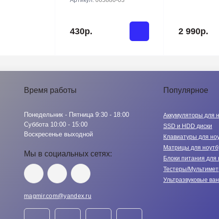
Артикул:
065880-03
430р.
2 990р.
Время работы
Популярное
Понедельник - Пятница 9:30 - 18:00
Аккумуляторы для 
Суббота 10:00 - 15:00
SSD и HDD диски
Воскресенье выходной
Клавиатуры для но
Матрицы для ноутб
Мы в социальных сетях:
Блоки питания для 
Тестеры/Мультиме
Ультразвуковые ва
magmir.com@yandex.ru