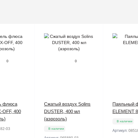
0
0
ь флюса
Сжатый воздух Solins
Паяльный 
X-OFF, 400
DUSTER, 400 мл
ELEMENT 8
ль)
(аэрозоль)
В наличии
82-03
В наличии
Артикул:
0851