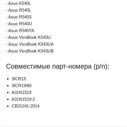
- Asus K540L
- Asus R540L
- Asus R540S
- Asus R540U
- Asus R540YA
- Asus VivoBook K543U
- Asus VivoBook K543UA
- Asus VivoBook K543UB
Совместимые парт-номера (p/n):
3ICR19
3ICR19/66
A31N1519
A31N1519-2
CB31241-2014