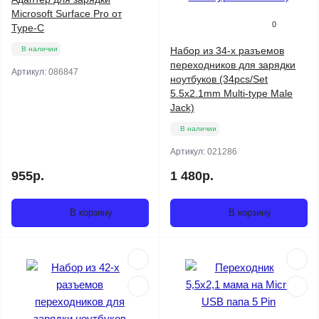
Microsoft Surface Pro от
0
Type-C
В наличии
Набор из 34-х разъемов
переходников для зарядки
Артикул:
086847
ноутбуков (34pcs/Set
5.5x2.1mm Multi-type Male
Jack)
В наличии
Артикул:
021286
955р.
1 480р.
В корзину
В корзину