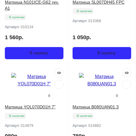
Матрица N101ICE-G62 rev.
Матрица SL007DH45 FPC
A1
В наличии
В наличии
Артикул:
013368
Артикул:
010134
1 560р.
1 050р.
В корзину
В корзину
0
0
Матрица YQL070D01H 7"
Матрица B080UAN01.3
В наличии
В наличии
Артикул:
014879
Артикул:
014882