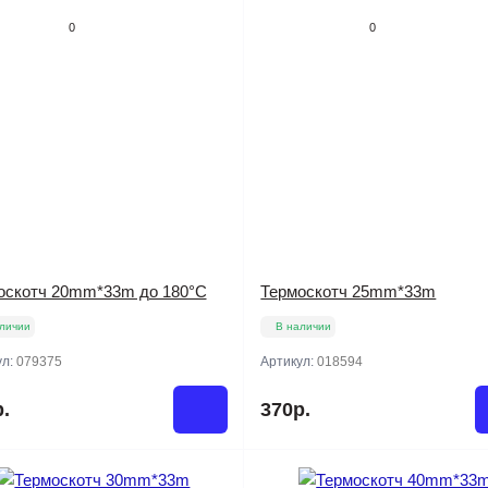
0
0
оскотч 20mm*33m до 180°C
Термоскотч 25mm*33m
личии
В наличии
ул:
079375
Артикул:
018594
.
370р.