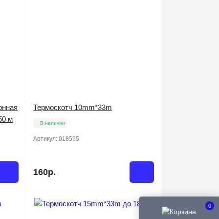
онная
Термоскотч 10mm*33m
50 м
В наличии
Артикул:
018595
160р.
0