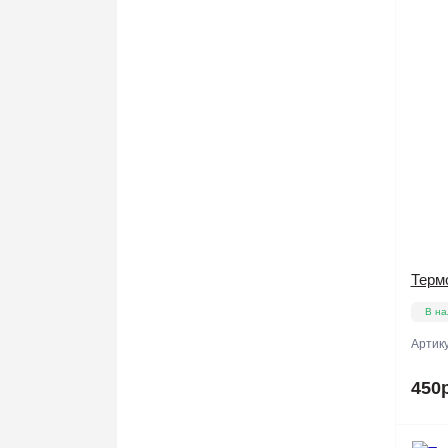
Терм
В на
Артик
450р