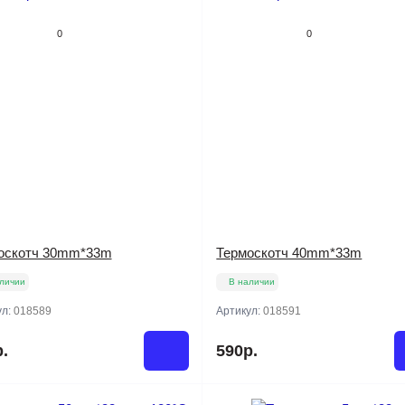
0
0
оскотч 30mm*33m
Термоскотч 40mm*33m
личии
В наличии
ул:
018589
Артикул:
018591
.
590р.