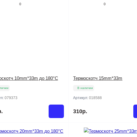
0
0
оскотч 10mm*33m до 180°C
Термоскотч 15mm*33m
личии
В наличии
ул:
079373
Артикул:
018588
.
310р.