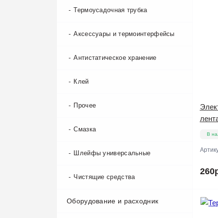
Термоусадочная трубка
Аккумуляторы прочие
Блоки питания Amperin для
ноутбуков
Аксессуары и термоинтерфейсы
Устройства тестирования АКБ
Кабели и переходники для Apple
Антистатическое хранение
Аккумуляторы для зубных щёток
Клей
Аккумуляторы для часов
Прочее
Элек
лента
Смазка
В на
Артик
Шлейфы универсальные
260р
Чистящие средства
Оборудование и расходник