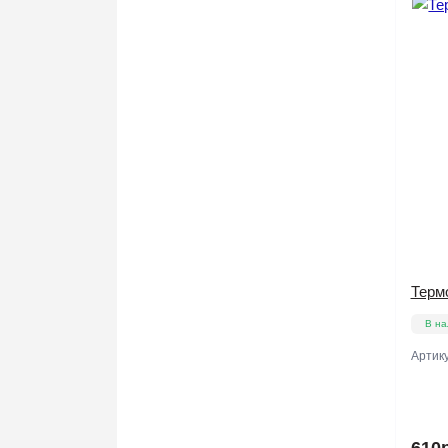
Терм
В на
Артик