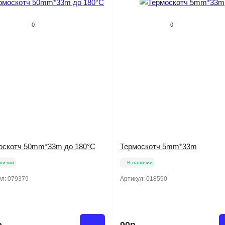
0
0
оскотч 50mm*33m до 180°C
Термоскотч 5mm*33m
личии
В наличии
ул:
079379
Артикул:
018590