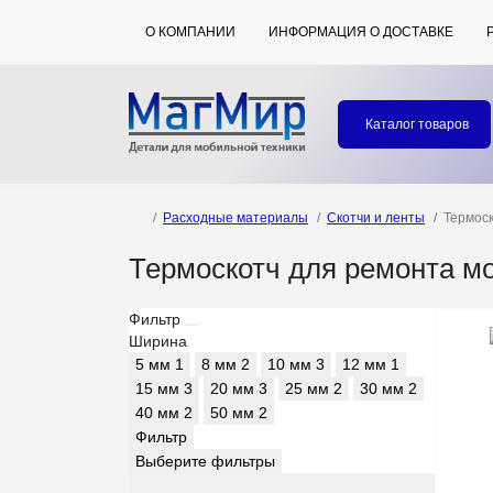
О КОМПАНИИ
ИНФОРМАЦИЯ О ДОСТАВКЕ
Каталог товаров
Расходные материалы
Скотчи и ленты
Термос
Термоскотч для ремонта м
Фильтр
Ширина
5 мм
1
8 мм
2
10 мм
3
12 мм
1
15 мм
3
20 мм
3
25 мм
2
30 мм
2
40 мм
2
50 мм
2
Фильтр
Выберите фильтры