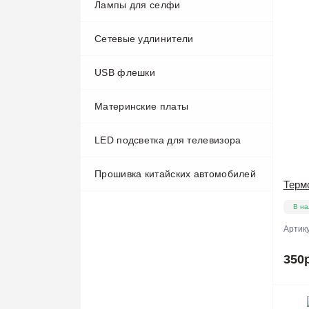
Лампы для селфи
телефонов
Прочее
Клеевые пистолеты
Запчасти для смесителей и моек
Сетевые удлинители
Увеличительные приборы
Осциллографы
Запчасти для стиральных машин
USB флешки
Программаторы
Запчасти для холодильников
Материнские платы
Термометры/тепловизоры
Запчасти для микроволновок
LED подсветка для телевизора
Тестеры/Мультиметры
Запчасти для кухонных вытяжек
Прошивка китайских автомобилей
Ультразвуковые ванны
Терм
В на
Фонари
Артик
350р