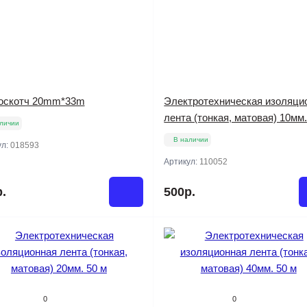
оскотч 20mm*33m
Электротехническая изоляци
лента (тонкая, матовая) 10мм.
личии
В наличии
ул:
018593
Артикул:
110052
.
500р.
0
0