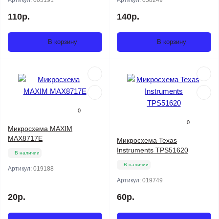
Артикул:
005191
Артикул:
058249
110р.
140р.
В корзину
В корзину
0
0
Микросхема MAXIM
MAX8717E
Микросхема Texas
Instruments TPS51620
В наличии
В наличии
Артикул:
019188
Артикул:
019749
20р.
60р.