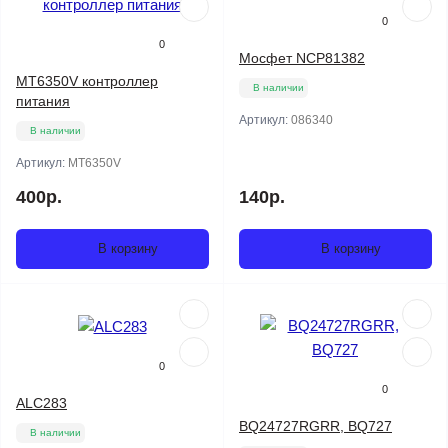
0
0
Мосфет NCP81382
MT6350V контроллер
В наличии
питания
Артикул:
086340
В наличии
Артикул:
MT6350V
400р.
140р.
В корзину
В корзину
0
0
ALC283
BQ24727RGRR, BQ727
В наличии