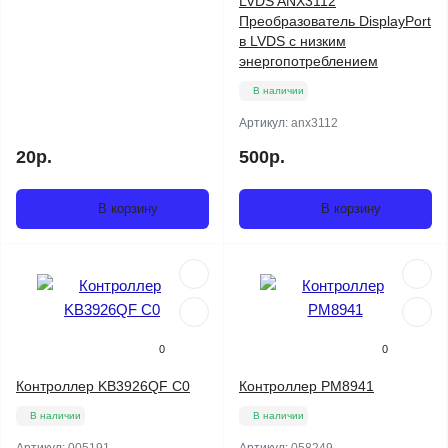
LVDS ANX3112
Преобразователь DisplayPort
в LVDS с низким
энергопотреблением
В наличии
Артикул:
anx3112
20р.
500р.
В корзину
В корзину
0
0
Контроллер KB3926QF C0
Контроллер PM8941
В наличии
В наличии