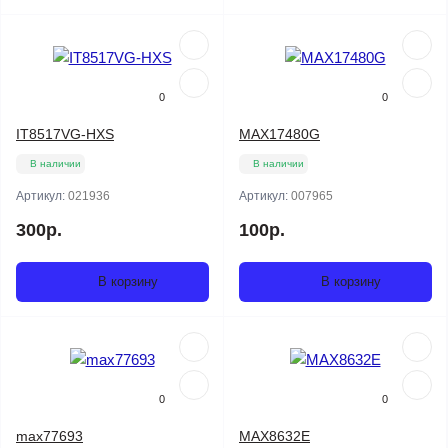
0
0
IT8517VG-HXS
MAX17480G
В наличии
В наличии
Артикул:
021936
Артикул:
007965
300р.
100р.
В корзину
В корзину
0
0
max77693
MAX8632E