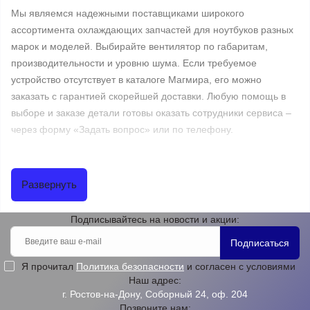
Мы являемся надежными поставщиками широкого
ассортимента охлаждающих запчастей для ноутбуков разных
марок и моделей. Выбирайте вентилятор по габаритам,
производительности и уровню шума. Если требуемое
устройство отсутствует в каталоге Магмира, его можно
заказать с гарантией скорейшей доставки. Любую помощь в
выборе и заказе детали готовы оказать сотрудники сервиса –
через форму «Задать вопрос» или по телефону.
Мы также оказываем услуги по замене кулера. Избегайте
перегрева, покупайте кулеры в Магмире онлайн или
Развернуть
приезжайте в офис в Ростове.
Подписывайтесь на новости и акции:
Микросхемы и чипы позволяют не только быстро устранить
Подписаться
поломку и выход комплектующих из строя, но и
Я прочитал
Политика безопасности
и согласен с условиями
усовершенствовать устройство ноутбука. Видеочипы и
Наш адрес:
микросхемы в Ростове-на-Дону предлагает купить сервисный
г. Ростов-на-Дону, Соборный 24, оф. 204
центр Магмир. Мы уделяем большое внимание качеству
Позвоните нам: