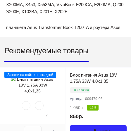
X200MA, X453, X553MA, VivoBook F200CA, F200MA, Q200,
S200E, X102BA, X201E, X202E
планшета Asus Transformer Book T200TA и роутера Asus.
Рекомендуемые товары
Блок питания Asus 19V
Закажи на сайте со скидкой
1.75A 33W 4,0x1,35
В наличии
Артикул:
009479-03
1 050р.
-19%
850р.
0
В корзину