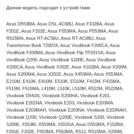
Данная модель подходит к устройствам:
Asus D553MA, Asus DSL-AC68U, Asus F102BA, Asus
F201E, Asus F202E, Asus F553MA, Asus P553MA, Asus
R515MA, Asus RT-AC56U, Asus RT-AC68U, Asus
Transformer Book T200TA, Asus VivoBook F200CA, Asus
VivoBook F200MA, Asus VivoBook Flip TP201SA, Asus
VivoBook Q200, Asus VivoBook S200E, Asus VivoBook
X200CA, Asus VivoBook X202E, Asus X102BA, Asus X200M,
Asus X200MA, Asus X201E, Asus X453MA, Asus X553MA,
E210M, E410K, E410M, E510K, E510M, F415M, F415MA,
F515M, F515MA, L410M, L510K, L510M, R522M, R522MA,
Vivobook D541N, Vivobook E200HA, Vivobook E201,
Vivobook E201NA, Vivobook E203, Vivobook E203MA,
Vivobook E203MAH, Vivobook E203NA, Vivobook E203NAH,
Vivobook Q200, Vivobook Q200E, Vivobook S200, Vivobook
S200E, X553M, X553MA, X553SA, Asus D553MA, F102BA,
F201E, F202E, F553MA, P553MA, R512, R515MA, X200M,