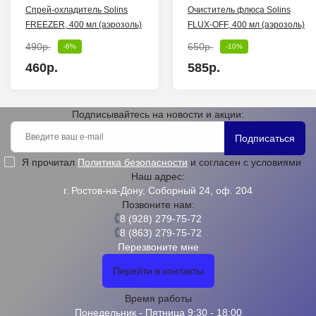
Спрей-охладитель Solins
Очиститель флюса Solins
FREEZER, 400 мл (аэрозоль)
FLUX-OFF, 400 мл (аэрозоль)
490р.
650р.
-6%
-10%
460р.
585р.
Подписывайтесь на новости и акции:
Подписаться
Я прочитал
Политика безопасности
и согласен с условиями
Наш адрес:
г. Ростов-на-Дону, Соборный 24, оф. 204
Позвоните нам:
8 (928) 279-75-72
8 (863) 279-75-72
Перезвоните мне
Перейти в контакты
Время работы
Понедельник - Пятница 9:30 - 18:00