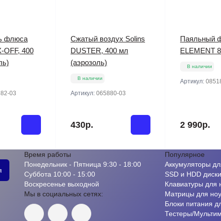
ь флюса
Сжатый воздух Solins
Паяльный 
X-OFF, 400
DUSTER, 400 мл
ELEMENT 8
ль)
(аэрозоль)
В наличии
В наличии
Артикул:
0851
82-03
Артикул:
065880-03
430р.
2 990р.
Время работы
Популярное
Понедельник - Пятница 9:30 - 18:00
Аккумуляторы дл
я
Суббота 10:00 - 15:00
SSD и HDD диск
Воскресенье выходной
Клавиатуры для 
Мы в социальных сетях:
Матрицы для ноу
Блоки питания д
Тестеры/Мульти