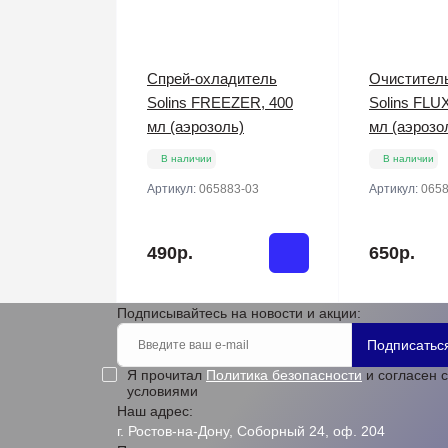
Спрей-охладитель
Очистител
Solins FREEZER, 400
Solins FLU
мл (аэрозоль)
мл (аэрозо
В наличии
В наличии
Артикул:
065883-03
Артикул:
0658
490р.
650р.
Подписывайтесь на новости и акции:
Подписатьс
Я прочитал
Политика безопасности
и согласен с
условиями
Наш адрес:
г. Ростов-на-Дону, Соборный 24, оф. 204