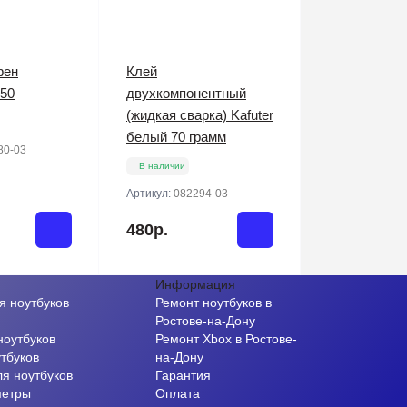
фен
Клей
50
двухкомпонентный
(жидкая сварка) Kafuter
белый 70 грамм
80-03
В наличии
Артикул:
082294-03
480р.
Информация
я ноутбуков
Ремонт ноутбуков в
и
Ростове-на-Дону
ноутбуков
Ремонт Xbox в Ростове-
тбуков
на-Дону
ля ноутбуков
Гарантия
метры
Оплата