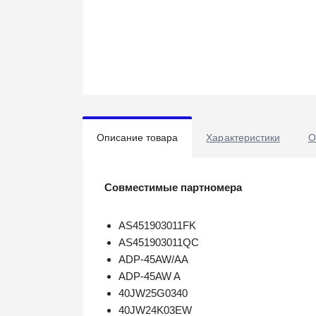
Описание товара
Характеристики
О
Совместимые партномера
AS451903011FK
AS451903011QC
ADP-45AW/AA
ADP-45AW A
40JW25G0340
40JW24K03EW