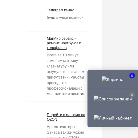
Телеграм канал
будь в курсе новинок
МагМир сервис -
ремонт ноутбуков и
телефонов
Всего за 10 минут
заменим матрицу,
клавиатуру или
аккумулятор в вашем
0
присутствии. Работы
проводятся
профессионалами с
многолетним опытом.
0
Перейти в магазин на
OZON
Ароматизаторы
Эвитра так же можно