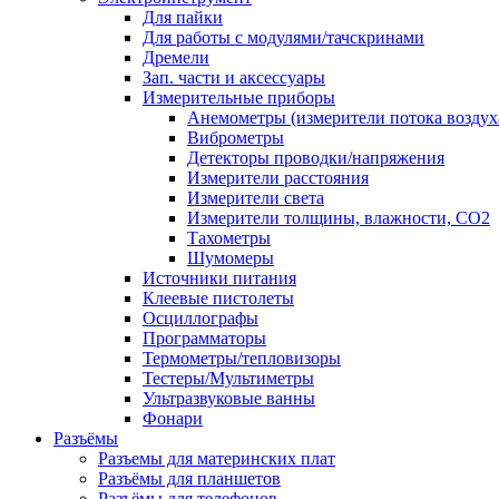
Для пайки
Для работы с модулями/тачскринами
Дремели
Зап. части и аксессуары
Измерительные приборы
Анемометры (измерители потока воздух
Виброметры
Детекторы проводки/напряжения
Измерители расстояния
Измерители света
Измерители толщины, влажности, CO2
Тахометры
Шумомеры
Источники питания
Клеевые пистолеты
Осциллографы
Программаторы
Термометры/тепловизоры
Тестеры/Мультиметры
Ультразвуковые ванны
Фонари
Разъёмы
Разъемы для материнских плат
Разъёмы для планшетов
Разъёмы для телефонов