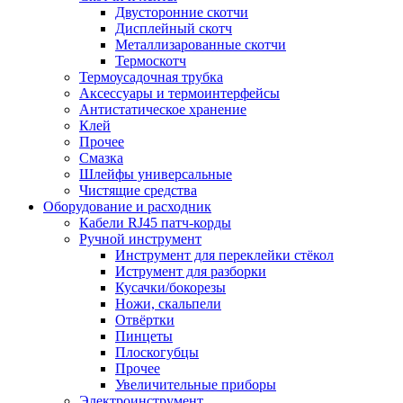
Двусторонние скотчи
Дисплейный скотч
Металлизарованные скотчи
Термоскотч
Термоусадочная трубка
Аксессуары и термоинтерфейсы
Антистатическое хранение
Клей
Прочее
Смазка
Шлейфы универсальные
Чистящие средства
Оборудование и расходник
Кабели RJ45 патч-корды
Ручной инструмент
Инструмент для переклейки стёкол
Иструмент для разборки
Кусачки/бокорезы
Ножи, скальпели
Отвёртки
Пинцеты
Плоскогубцы
Прочее
Увеличительные приборы
Электроинструмент