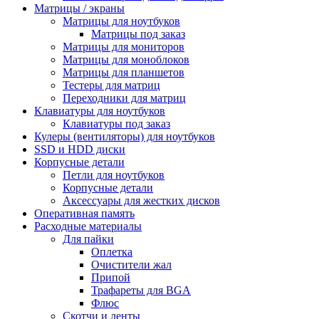
Матрицы / экраны
Матрицы для ноутбуков
Матрицы под заказ
Матрицы для мониторов
Матрицы для моноблоков
Матрицы для планшетов
Тестеры для матриц
Переходники для матриц
Клавиатуры для ноутбуков
Клавиатуры под заказ
Кулеры (вентиляторы) для ноутбуков
SSD и HDD диски
Корпусные детали
Петли для ноутбуков
Корпусные детали
Аксессуары для жестких дисков
Оперативная память
Расходные материалы
Для пайки
Оплетка
Очистители жал
Припой
Трафареты для BGA
Флюс
Скотчи и ленты