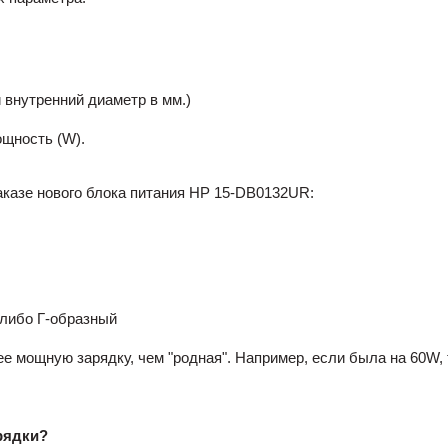
 внутренний диаметр в мм.)
ощность (W).
аказе нового блока питания HP 15-DB0132UR:
 либо Г-образный
 мощную зарядку, чем "родная". Например, если была на 60W, 
рядки?