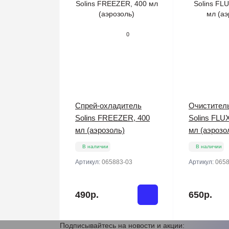
0
Спрей-охладитель
Очистител
Solins FREEZER, 400
Solins FLU
мл (аэрозоль)
мл (аэрозо
В наличии
В наличии
Артикул:
065883-03
Артикул:
0658
490р.
650р.
Подписывайтесь на новости и акции: