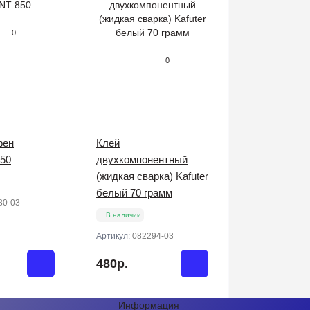
0
0
фен
Клей
50
двухкомпонентный
(жидкая сварка) Kafuter
белый 70 грамм
80-03
В наличии
Артикул:
082294-03
480р.
Информация