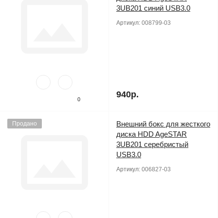
3UB201 синий USB3.0
Артикул:
008799-03
940р.
0
Внешний бокс для жесткого
Продано
диска HDD AgeSTAR
3UB201 серебристый
USB3.0
Артикул:
006827-03