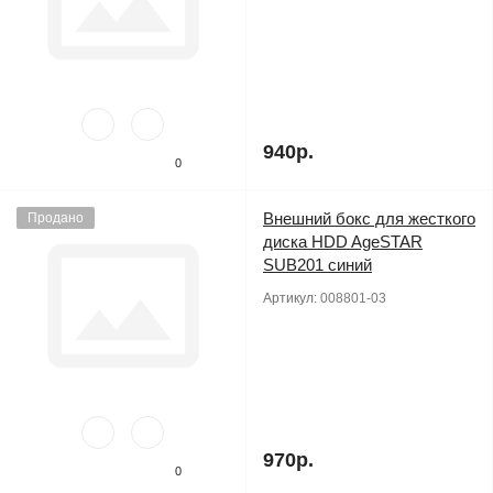
940р.
0
Внешний бокс для жесткого
Продано
диска HDD AgeSTAR
SUB201 синий
Артикул:
008801-03
970р.
0