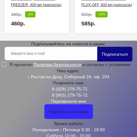
FREEZER, 400 мл (аэрозоль)
FLUX-OFF, 400 мл (аэрозоль)
490р.
650р.
-6%
-10%
460р.
585р.
Подписывайтесь на новости и акции:
Подписаться
Я прочитал
Политика безопасности
и согласен с условиями
Наш адрес:
г. Ростов-на-Дону, Соборный 24, оф. 204
Позвоните нам:
8 (928) 279-75-72
8 (863) 279-75-72
Перезвоните мне
Перейти в контакты
Время работы
Понедельник - Пятница 9:30 - 18:00
Суббота 10:00 - 15:00