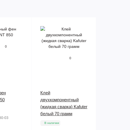
0
0
фен
Клей
50
двухкомпонентный
(жидкая сварка) Kafuter
белый 70 грамм
80-03
В наличии