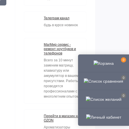
Телеграм канал
будь в курсе новинок
МагМир сервис -
ремонт ноутбуков и
телефонов
0
Всего за 10 минут
заменим матрицу,
клавиатуру или
аккумулятор в вашем
0
присутствии. Работы
проводятся
профессионалами с
0
многолетним опытом.
Перейти в магазин на
OZON
Ароматизаторы