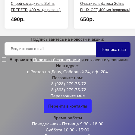
Спрей-охладитель Solins
Очиститель флюса Solins
FREEZER, 400 мл (аэрозоль)
FLUX-OFF, 400 мл (аэрозоль)
490р.
650р.
Подписывайтесь на новости и акции:
Подписаться
Я прочитал
Политика безопасности
и согласен с условиями
Наш адрес:
г. Ростов-на-Дону, Соборный 24, оф. 204
Позвоните нам:
8 (928) 279-75-72
8 (863) 279-75-72
Перезвоните мне
Перейти в контакты
Время работы
Понедельник - Пятница 9:30 - 18:00
Суббота 10:00 - 15:00