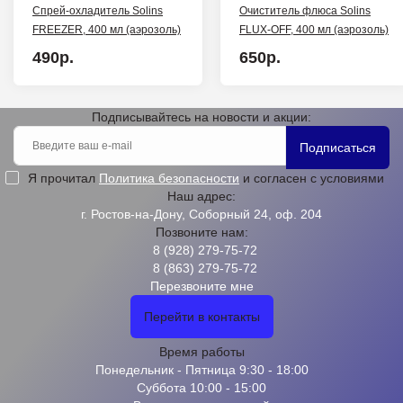
Спрей-охладитель Solins
Очиститель флюса Solins
FREEZER, 400 мл (аэрозоль)
FLUX-OFF, 400 мл (аэрозоль)
490р.
650р.
Подписывайтесь на новости и акции:
Подписаться
Я прочитал
Политика безопасности
и согласен с условиями
Наш адрес:
г. Ростов-на-Дону, Соборный 24, оф. 204
Позвоните нам:
8 (928) 279-75-72
8 (863) 279-75-72
Перезвоните мне
Перейти в контакты
Время работы
Понедельник - Пятница 9:30 - 18:00
Суббота 10:00 - 15:00