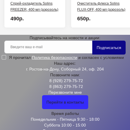
Спрей-охладитель Solins
Очиститель флюса Solins
FREEZER, 400 мл (аэрозоль)
FLUX-OFF, 400 мл (аэрозоль)
490р.
650р.
Подписывайтесь на новости и акции:
Подписаться
Я прочитал
Политика безопасности
и согласен с условиями
Наш адрес:
г. Ростов-на-Дону, Соборный 24, оф. 204
Позвоните нам:
8 (928) 279-75-72
8 (863) 279-75-72
Перезвоните мне
Перейти в контакты
Время работы
Понедельник - Пятница 9:30 - 18:00
Суббота 10:00 - 15:00