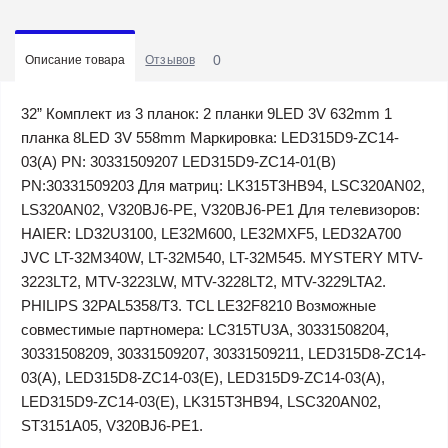
0
Описание товара
Отзывов
32” Комплект из 3 планок: 2 планки 9LED 3V 632mm 1
планка 8LED 3V 558mm Маркировка: LED315D9-ZC14-
03(A) PN: 30331509207 LED315D9-ZC14-01(B)
PN:30331509203 Для матриц: LK315T3HB94, LSC320AN02,
LS320AN02, V320BJ6-PE, V320BJ6-PE1 Для телевизоров:
HAIER: LD32U3100, LE32M600, LE32MXF5, LED32A700
JVC LT-32M340W, LT-32M540, LT-32M545. MYSTERY MTV-
3223LT2, MTV-3223LW, MTV-3228LT2, MTV-3229LTA2.
PHILIPS 32PAL5358/T3. TCL LE32F8210 Возможные
совместимые партномера: LC315TU3A, 30331508204,
30331508209, 30331509207, 30331509211, LED315D8-ZC14-
03(A), LED315D8-ZC14-03(E), LED315D9-ZC14-03(A),
LED315D9-ZC14-03(E), LK315T3HB94, LSC320AN02,
ST3151A05, V320BJ6-PE1.