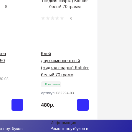
0
0
фен
Клей
50
двухкомпонентный
(жидкая сварка) Kafuter
белый 70 грамм
80-03
В наличии
Артикул:
082294-03
480р.
Информация
я ноутбуков
Ремонт ноутбуков в