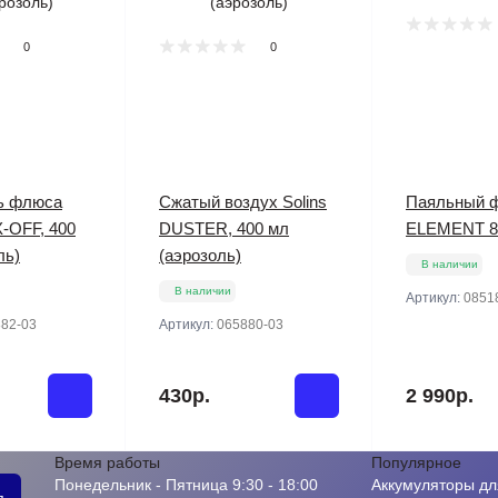
0
0
ь флюса
Сжатый воздух Solins
Паяльный 
X-OFF, 400
DUSTER, 400 мл
ELEMENT 8
ль)
(аэрозоль)
В наличии
В наличии
Артикул:
0851
82-03
Артикул:
065880-03
430р.
2 990р.
Время работы
Популярное
Понедельник - Пятница 9:30 - 18:00
Аккумуляторы дл