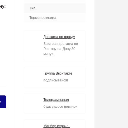
ну:
Тип
Термопрокладка
Доставка по городу
Быстрая доставка по
Ростову-на-Дону 30
минут.
Группа Вконтакте
подписывайся!
Телеграм канал
у
будь в курсе новинок
МагМир сервис -