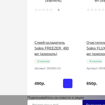
0
Спрей-охладитель
Очистител
Solins FREEZER, 400
Solins FLU
мл (аэрозоль)
мл (аэрозо
В наличии
В наличии
Артикул:
065883-03
Артикул:
0658
490р.
650р.
Подписывайтесь на новости и акции: