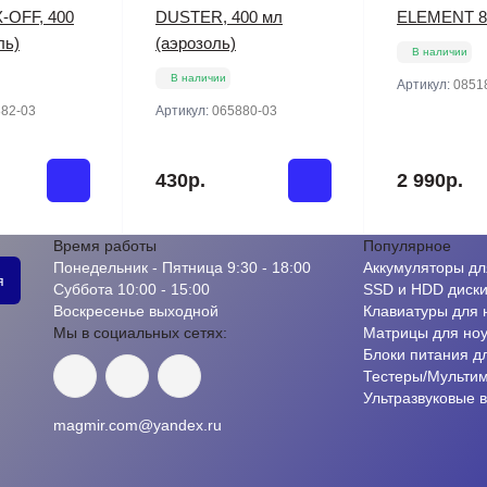
X-OFF, 400
DUSTER, 400 мл
ELEMENT 8
ль)
(аэрозоль)
В наличии
В наличии
Артикул:
0851
82-03
Артикул:
065880-03
430р.
2 990р.
Время работы
Популярное
Понедельник - Пятница 9:30 - 18:00
Аккумуляторы дл
я
Суббота 10:00 - 15:00
SSD и HDD диск
Воскресенье выходной
Клавиатуры для 
Мы в социальных сетях:
Матрицы для ноу
Блоки питания д
Тестеры/Мульти
Ультразвуковые 
magmir.com@yandex.ru