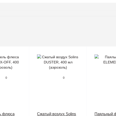
0
0
ь флюса
Сжатый воздух Solins
Паяльный 