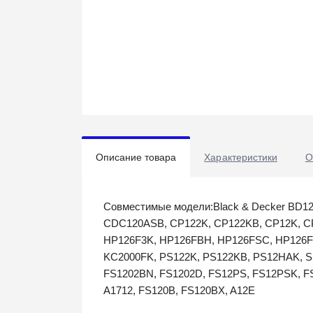
Описание товара
Характеристики
О
Совместимые модели:Black & Decker BD
CDC120ASB, CP122K, CP122KB, CP12K, C
HP126F3K, HP126FBH, HP126FSC, HP126FS
KC2000FK, PS122K, PS122KB, PS12HAK, SS
FS1202BN, FS1202D, FS12PS, FS12PSK, FSD
A1712, FS120B, FS120BX, A12E