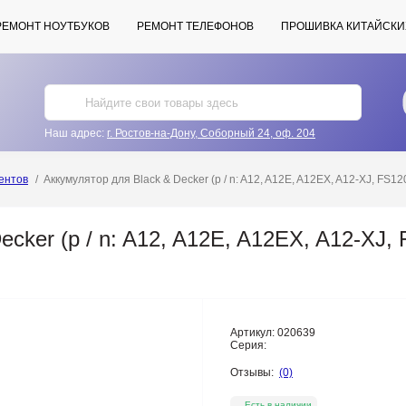
РЕМОНТ НОУТБУКОВ
РЕМОНТ ТЕЛЕФОНОВ
ПРОШИВКА КИТАЙСКИ
Наш адрес:
г. Ростов-на-Дону, Соборный 24, оф. 204
ентов
Аккумулятор для Black & Decker (p / n: A12, A12E, A12EX, A12-XJ, FS1
ecker (p / n: A12, A12E, A12EX, A12-XJ,
Артикул:
020639
Серия:
Отзывы:
(0)
Есть в наличии