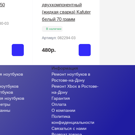
50
двухкомпонентный
(жидкая сварка) Kafuter
белый 70 грамм
80-03
В наличии
Артикул:
082294-03
480р.
Информация
я ноутбуков
Ремонт ноутбуков в
и
Ростове-на-Дону
ноутбуков
Ремонт Xbox в Ростове-
тбуков
на-Дону
ля ноутбуков
Гарантия
метры
Оплата
ванны
О компании
Политика
конфиденциальности
Связаться с нами
Возврат товара