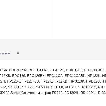
тзывов
0
12PSK, BDBN1202, BDG1200K, BDGL12K, BDID1202, CD1200SK,
P12KB, EPC126, EPC126BK, EPC12CA, EPC12CABK, HP122K, HP
H, HP126K, HP128F3B, HP12K, HP12KD, HP9019K, HPD1200, H
12, SX3000, SX3500, SX5000, XD1200, XD1200K, XTC12IK, XTC12
122 Series.Совместимые p/n: FSB12, BD1204L, BD-1204L, B-831