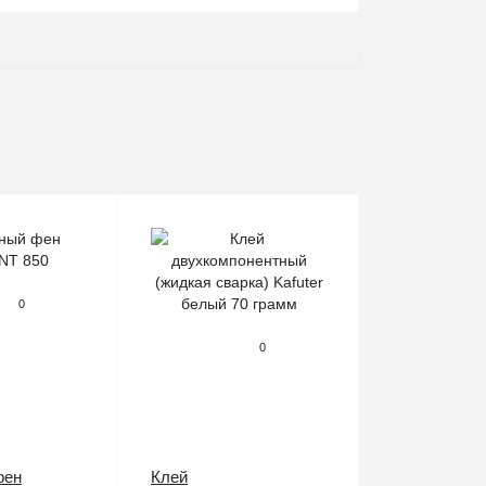
0
0
фен
Клей