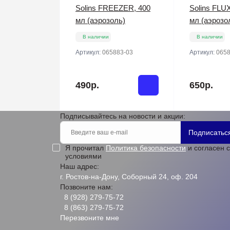
Solins FREEZER, 400
Solins FLU
мл (аэрозоль)
мл (аэрозо
В наличии
В наличии
Артикул:
065883-03
Артикул:
0658
490р.
650р.
Подписывайтесь на новости и акции:
Подписатьс
Я прочитал
Политика безопасности
и согласен с
условиями
Наш адрес:
г. Ростов-на-Дону, Соборный 24, оф. 204
Позвоните нам:
8 (928) 279-75-72
8 (863) 279-75-72
Перезвоните мне