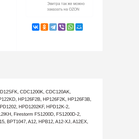
Эвитра так же можно
заказать на OZON
 CD12SFK, CDC1200K, CDC120AK,
122KD, HP126F2B, HP126F2K, HP126F3B,
PD1202, HPD1202KF, HPD12K-2,
IKH, Firestorm FS1200D, FS1200D-2,
5, BPT1047, A12, HPB12, A12-XJ, A12EX,