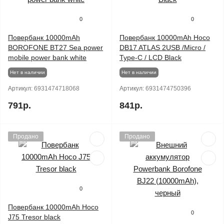
0
0
Повербанк 10000mAh
Повербанк 10000mAh Hoco
BOROFONE BT27 Sea power
DB17 ATLAS 2USB /Micro /
mobile power bank white
Type-C / LCD Black
Нет в наличии
Нет в наличии
Артикул:
6931474718068
Артикул:
6931474750396
791р.
841р.
Продано
Продано
0
Повербанк 10000mAh Hoco
0
J75 Tresor black