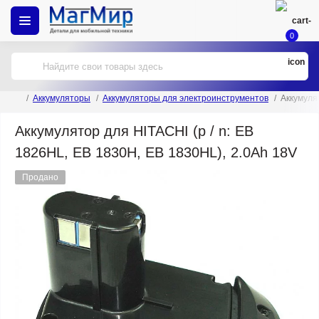
0
Аккумуляторы
Аккумуляторы для электроинструментов
Аккумулят
Аккумулятор для HITACHI (p / n: EB
1826HL, EB 1830H, EB 1830HL), 2.0Ah 18V
Продано