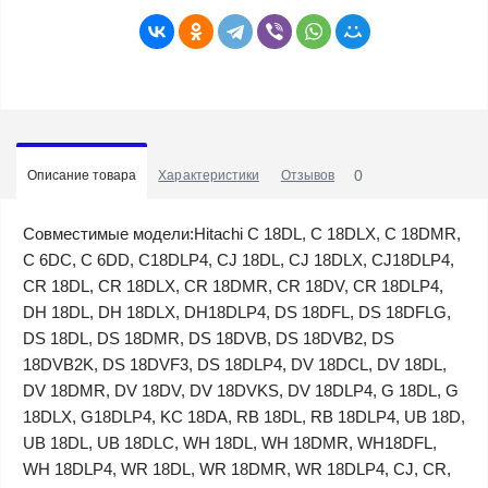
0
Описание товара
Характеристики
Отзывов
Совместимые модели:Hitachi C 18DL, C 18DLX, C 18DMR,
C 6DC, C 6DD, C18DLP4, CJ 18DL, CJ 18DLX, CJ18DLP4,
CR 18DL, CR 18DLX, CR 18DMR, CR 18DV, CR 18DLP4,
DH 18DL, DH 18DLX, DH18DLP4, DS 18DFL, DS 18DFLG,
DS 18DL, DS 18DMR, DS 18DVB, DS 18DVB2, DS
18DVB2K, DS 18DVF3, DS 18DLP4, DV 18DCL, DV 18DL,
DV 18DMR, DV 18DV, DV 18DVKS, DV 18DLP4, G 18DL, G
18DLX, G18DLP4, KC 18DA, RB 18DL, RB 18DLP4, UB 18D,
UB 18DL, UB 18DLC, WH 18DL, WH 18DMR, WH18DFL,
WH 18DLP4, WR 18DL, WR 18DMR, WR 18DLP4, CJ, CR,