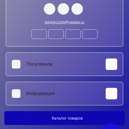
magmir.com@yandex.ru
Популярное
Аккумуляторы для ноутбуков
SSD и HDD диски
Информация
Клавиатуры для ноутбуков
Матрицы для ноутбуков
Ремонт ноутбуков в Ростове-на-Дону
Блоки питания для ноутбуков
Ремонт Xbox в Ростове-на-Дону
Каталог товаров
Тестеры/Мультиметры
Гарантия
Ультразвуковые ванны