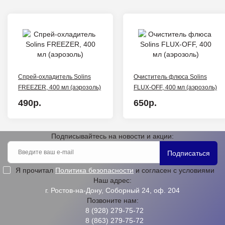
Спрей-охладитель Solins
Очиститель флюса Solins
FREEZER, 400 мл (аэрозоль)
FLUX-OFF, 400 мл (аэрозоль)
490р.
650р.
Подписывайтесь на новости и акции:
Подписаться
Я прочитал
Политика безопасности
и согласен с условиями
Наш адрес:
г. Ростов-на-Дону, Соборный 24, оф. 204
Позвоните нам:
8 (928) 279-75-72
8 (863) 279-75-72