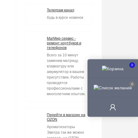
Телеграм канал
будь в курсе новинок
МагМир сервис -
ремонт ноутбуков и
телефонов
Всего за 10 минут
заменим матрицу,
0
клавиатуру или
аккумулятор в вашем
присутствии. Работы
проводятся
0
профессионалами с
многолетним опытом.
Перейти в магазин на
OZON
Ароматизаторы
Эвитра так же можно