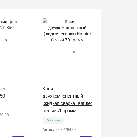
0
0
фен
Клей
50
двухкомпонентный
(жидкая сварка) Kafuter
белый 70 грамм
80-03
В наличии
Артикул:
082294-03