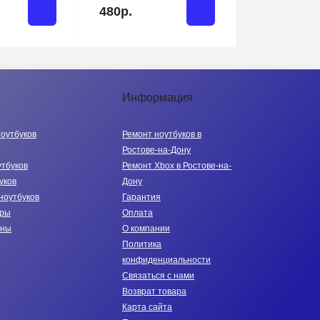
480р.
Информация
ноутбуков
Ремонт ноутбуков в
Ростове-на-Дону
утбуков
Ремонт Xbox в Ростове-на-
уков
Дону
ноутбуков
Гарантия
тры
Оплата
нны
О компании
Политика
конфиденциальности
Связаться с нами
Возврат товара
Карта сайта