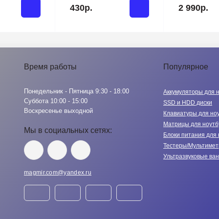
430р.
2 990р.
Время работы
Популярное
Понедельник - Пятница 9:30 - 18:00
Аккумуляторы для 
Суббота 10:00 - 15:00
SSD и HDD диски
Воскресенье выходной
Клавиатуры для но
Матрицы для ноутб
Мы в социальных сетях:
Блоки питания для 
Тестеры/Мультиме
Ультразвуковые ва
magmir.com@yandex.ru