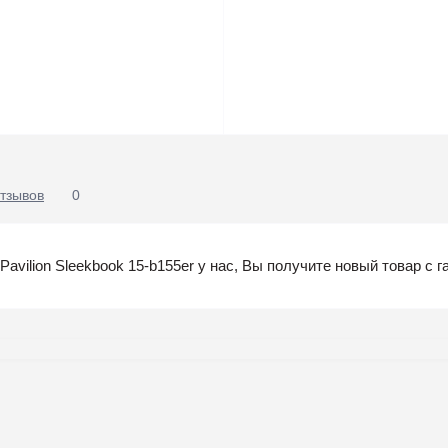
тзывов
0
vilion Sleekbook 15-b155er у нас, Вы получите новый товар с г