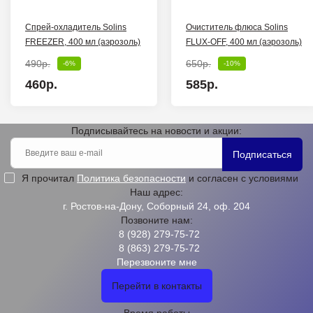
Спрей-охладитель Solins
Очиститель флюса Solins
FREEZER, 400 мл (аэрозоль)
FLUX-OFF, 400 мл (аэрозоль)
490р.
650р.
-6%
-10%
460р.
585р.
Подписывайтесь на новости и акции:
Подписаться
Я прочитал
Политика безопасности
и согласен с условиями
Наш адрес:
г. Ростов-на-Дону, Соборный 24, оф. 204
Позвоните нам:
8 (928) 279-75-72
8 (863) 279-75-72
Перезвоните мне
Перейти в контакты