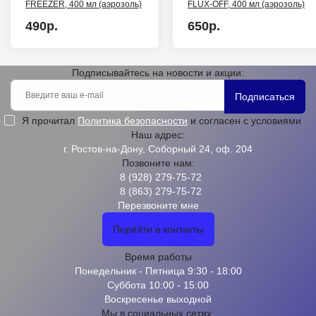
FREEZER, 400 мл (аэрозоль)
FLUX-OFF, 400 мл (аэрозоль)
490р.
650р.
Подписывайтесь на новости и акции:
Подписаться
Я прочитал
Политика безопасности
и согласен с условиями
Наш адрес:
г. Ростов-на-Дону, Соборный 24, оф. 204
Позвоните нам:
8 (928) 279-75-72
8 (863) 279-75-72
Перезвоните мне
Перейти в контакты
Время работы
Понедельник - Пятница 9:30 - 18:00
Суббота 10:00 - 15:00
Воскресенье выходной
Мы в социальных сетях: