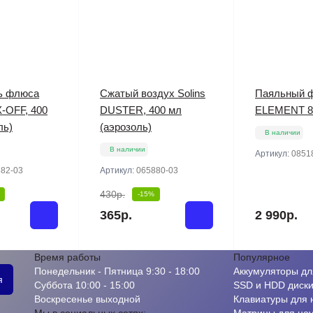
ь флюса
Сжатый воздух Solins
Паяльный 
X-OFF, 400
DUSTER, 400 мл
ELEMENT 8
ль)
(аэрозоль)
В наличии
В наличии
Артикул:
0851
82-03
Артикул:
065880-03
430р.
-15%
365р.
2 990р.
Время работы
Популярное
Понедельник - Пятница 9:30 - 18:00
Аккумуляторы дл
я
Суббота 10:00 - 15:00
SSD и HDD диск
Воскресенье выходной
Клавиатуры для 