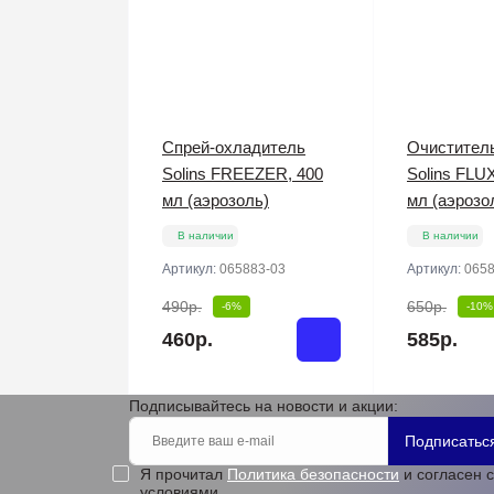
Спрей-охладитель
Очистител
Solins FREEZER, 400
Solins FLU
мл (аэрозоль)
мл (аэрозо
В наличии
В наличии
Артикул:
065883-03
Артикул:
0658
490р.
650р.
-6%
-10%
460р.
585р.
Подписывайтесь на новости и акции:
Подписатьс
Я прочитал
Политика безопасности
и согласен с
условиями