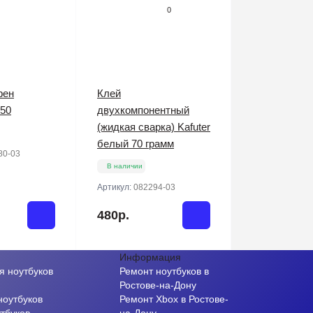
0
фен
Клей
50
двухкомпонентный
(жидкая сварка) Kafuter
белый 70 грамм
80-03
В наличии
Артикул:
082294-03
480р.
Информация
я ноутбуков
Ремонт ноутбуков в
и
Ростове-на-Дону
ноутбуков
Ремонт Xbox в Ростове-