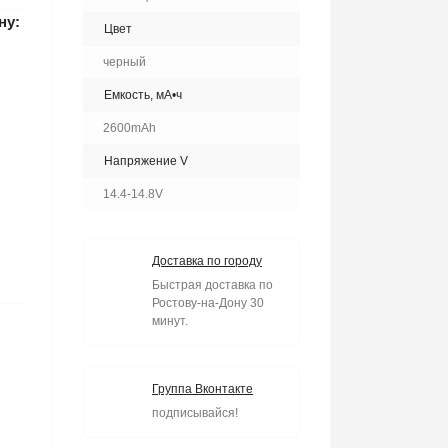
ну:
Цвет
черный
Емкость, мА•ч
2600mAh
Напряжение V
14.4-14.8V
Доставка по городу
Быстрая доставка по
Ростову-на-Дону 30
минут.
Группа Вконтакте
подписывайся!