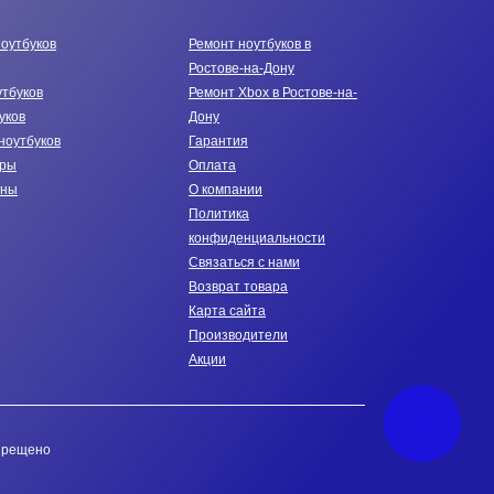
ноутбуков
Ремонт ноутбуков в
Ростове-на-Дону
утбуков
Ремонт Xbox в Ростове-на-
уков
Дону
ноутбуков
Гарантия
тры
Оплата
нны
О компании
Политика
конфиденциальности
Связаться с нами
Возврат товара
Карта сайта
Производители
Акции
апрещено