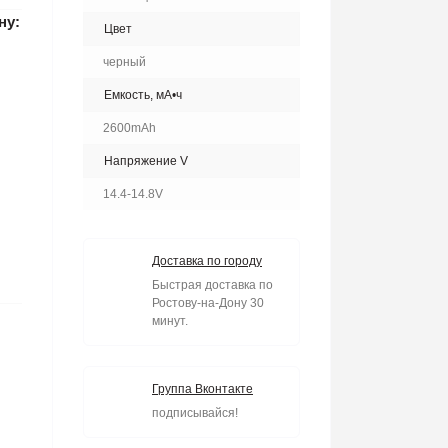
ну:
Цвет
черный
Емкость, мА•ч
2600mAh
Напряжение V
14.4-14.8V
Доставка по городу
Быстрая доставка по
Ростову-на-Дону 30
минут.
Группа Вконтакте
подписывайся!