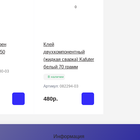
0
фен
Клей
50
двухкомпонентный
(жидкая сварка) Kafuter
белый 70 грамм
80-03
В наличии
Артикул:
082294-03
480р.
Информация