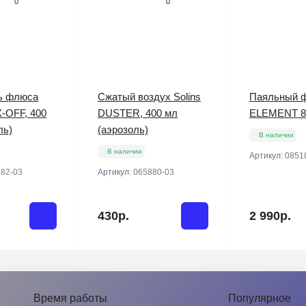
0
0
ь флюса
Сжатый воздух Solins
Паяльный 
X-OFF, 400
DUSTER, 400 мл
ELEMENT 8
ль)
(аэрозоль)
В наличии
В наличии
Артикул:
0851
82-03
Артикул:
065880-03
430р.
2 990р.
Время работы
Популярное