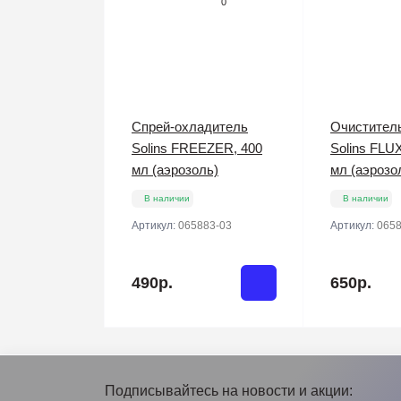
0
Спрей-охладитель
Очистител
Solins FREEZER, 400
Solins FLU
мл (аэрозоль)
мл (аэрозо
В наличии
В наличии
Артикул:
065883-03
Артикул:
0658
490р.
650р.
Подписывайтесь на новости и акции: