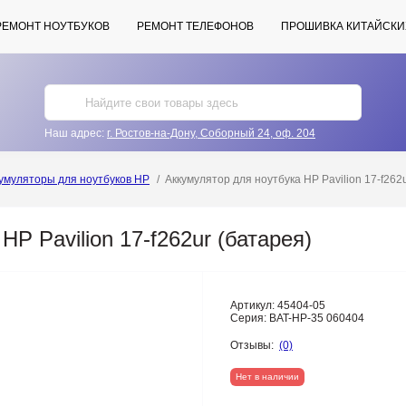
РЕМОНТ НОУТБУКОВ
РЕМОНТ ТЕЛЕФОНОВ
ПРОШИВКА КИТАЙСКИ
Наш адрес:
г. Ростов-на-Дону, Соборный 24, оф. 204
умуляторы для ноутбуков HP
Аккумулятор для ноутбука HP Pavilion 17-f262
P Pavilion 17-f262ur (батарея)
Артикул:
45404-05
Серия:
BAT-HP-35 060404
Отзывы:
(0)
Нет в наличии