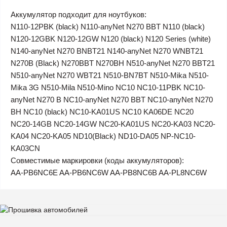
Аккумулятор подходит для ноутбуков:
N110-12PBK (black) N110-anyNet N270 BBT N110 (black)
N120-12GBK N120-12GW N120 (black) N120 Series (white)
N140-anyNet N270 BNBT21 N140-anyNet N270 WNBT21
N270B (Black) N270BBT N270BH N510-anyNet N270 BBT21
N510-anyNet N270 WBT21 N510-BN7BT N510-Mika N510-
Mika 3G N510-Mila N510-Mino NC10 NC10-11PBK NC10-
anyNet N270 B NC10-anyNet N270 BBT NC10-anyNet N270
BH NC10 (black) NC10-KA01US NC10 KA06DE NC20
NC20-14GB NC20-14GW NC20-KA01US NC20-KA03 NC20-
KA04 NC20-KA05 ND10(Black) ND10-DA05 NP-NC10-
KA03CN
Совместимые маркировки (коды аккумуляторов):
AA-PB6NC6E AA-PB6NC6W AA-PB8NC6B AA-PL8NC6W