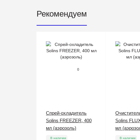
Рекомендуем
0
Спрей-охладитель
Очистител
Solins FREEZER, 400
Solins FLU
мл (аэрозоль)
мл (аэрозо
В наличии
В наличии