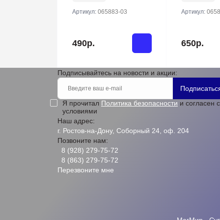
Артикул:
065883-03
Артикул:
0658
490р.
650р.
Подписывайтесь на новости и акции:
Подписатьс
Я прочитал
Политика безопасности
и согласен с
условиями
Наш адрес:
г. Ростов-на-Дону, Соборный 24, оф. 204
Позвоните нам:
8 (928) 279-75-72
8 (863) 279-75-72
Перезвоните мне