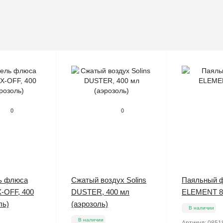
0
0
ь флюса
Сжатый воздух Solins
Паяльный 
X-OFF, 400
DUSTER, 400 мл
ELEMENT 8
ль)
(аэрозоль)
В наличии
В наличии