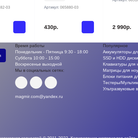
Артикул:
0851
82-03
Артикул:
065880-03
430р.
2 990р.
Время работы
Популярное
Понедельник - Пятница 9:30 - 18:00
Аккумуляторы дл
я
Суббота 10:00 - 15:00
SSD и HDD диск
Воскресенье выходной
Клавиатуры для 
Мы в социальных сетях:
Матрицы для ноу
Блоки питания д
Тестеры/Мульти
Ультразвуковые 
magmir.com@yandex.ru