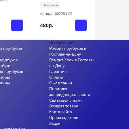
80-03
В наличии
Артикул:
082294-03
480р.
Информация
я ноутбуков
Ремонт ноутбуков в
и
Ростове-на-Дону
ноутбуков
Ремонт Xbox в Ростове-
тбуков
на-Дону
ля ноутбуков
Гарантия
метры
Оплата
ванны
О компании
Политика
конфиденциальности
Связаться с нами
Возврат товара
Карта сайта
Производители
Акции