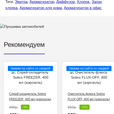
Теги:
Эвитра
,
Ароматизатор
,
Диффузор
,
Хлопок
,
Запах
хлопка
,
Ароматизатор для дома
,
Ароматизатор в офис
Рекомендуем
Закажи на сайте со скидкой
Закажи на сайте со скидкой
Спрей-охладитель Solins
Очиститель флюса Solins
FREEZER, 400 мл (аэрозоль)
FLUX-OFF, 400 мл (аэрозоль)
490р.
650р.
-6%
-10%