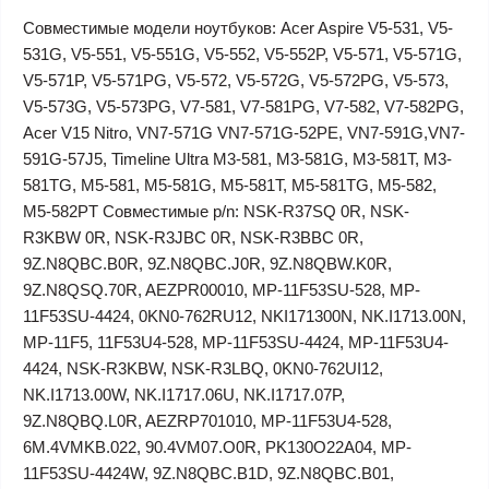
Совместимые модели ноутбуков: Acer Aspire V5-531, V5-
531G, V5-551, V5-551G, V5-552, V5-552P, V5-571, V5-571G,
V5-571P, V5-571PG, V5-572, V5-572G, V5-572PG, V5-573,
V5-573G, V5-573PG, V7-581, V7-581PG, V7-582, V7-582PG,
Acer V15 Nitro, VN7-571G VN7-571G-52PE, VN7-591G,VN7-
591G-57J5, Timeline Ultra M3-581, M3-581G, M3-581T, M3-
581TG, M5-581, M5-581G, M5-581T, M5-581TG, M5-582,
M5-582PT Совместимые p/n: NSK-R37SQ 0R, NSK-
R3KBW 0R, NSK-R3JBC 0R, NSK-R3BBC 0R,
9Z.N8QBC.B0R, 9Z.N8QBC.J0R, 9Z.N8QBW.K0R,
9Z.N8QSQ.70R, AEZPR00010, MP-11F53SU-528, MP-
11F53SU-4424, 0KN0-762RU12, NKI171300N, NK.I1713.00N,
MP-11F5, 11F53U4-528, MP-11F53SU-4424, MP-11F53U4-
4424, NSK-R3KBW, NSK-R3LBQ, 0KN0-762UI12,
NK.I1713.00W, NK.I1717.06U, NK.I1717.07P,
9Z.N8QBQ.L0R, AEZRP701010, MP-11F53U4-528,
6M.4VMKB.022, 90.4VM07.O0R, PK130O22A04, MP-
11F53SU-4424W, 9Z.N8QBC.B1D, 9Z.N8QBC.B01,