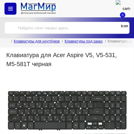
0
Клавиатуры для ноутбуков
Клавиатуры под заказ
Клавиатура для
Клавиатура для Acer Aspire V5, V5-531,
M5-581T черная