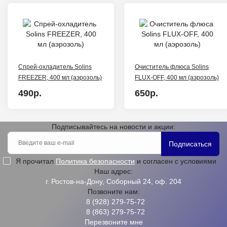
Спрей-охладитель Solins
Очиститель флюса Solins
FREEZER, 400 мл (аэрозоль)
FLUX-OFF, 400 мл (аэрозоль)
490р.
650р.
Подписывайтесь на новости и акции:
Подписаться
Я прочитал
Политика безопасности
и согласен с условиями
Наш адрес:
г. Ростов-на-Дону, Соборный 24, оф. 204
Позвоните нам:
8 (928) 279-75-72
8 (863) 279-75-72
Перезвоните мне