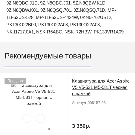
9Z.N8QBC.J1D, 9Z.N8QBC.J01, 9Z.N8QBW.K1D,
9Z.N8QBW.K01, 9Z.N8QSQ.701, 9Z.N8QSQ.71D, MP-
11F53US-528, MP-11F53US-4424W, 0KN0-762US12,
PK130O22B00, PK130O22A08, PK130O22A08,
NK.I1717.0A1, NSK-R6ABC, NSK-R2HBW, PK130VR1A09
Рекомендуемые товары
Клавиатура для Acer Aspire
Продано
V5 V5-531 M5-581T черная
с рамкой
Артикул:
008157-03
3 350р.
0