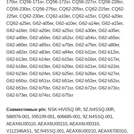
170sr, CQ56-171sr, CQ56-172sr, CQ56-227sr, CQ56-228sr,
CQ56-230sr, CQ56-276sr, CQ62-205sr, CQ62-215er, CQ62-
225er, CQ62-230er, CQ62-a10er, CQ62-a15sr, CQ62-a20er,
CQ62-a25er, G62-a05er, G62-a10er, G62-a14er, G62-a15er,
G62-a16er, G62-a20er, G62-a25sr, G62-a30er, G62-a35er,
G62-a40er, G62-a50er, G62-a52sr, G62-a54sr, G62-a55er,
G62-a60er, G62-a65sr, G62-a70er, G62-a75er, G62-a80er,
G62-a82er, G62-a83er, G62-a84er, G62-b11er, G62-b12er,
G62-b13er, G62-b14er, G62-b15er, G62-b16er, G62-b17er,
G62-b18er, G62-b19er, G62-b20er, G62-b21er, G62-b22er,
G62-b23er, G62-b24er, G62-b25er, G62-b26er, G62-b27er,
G62-b50sr, G62-b51sr, G62-b51er, G62-b52er, G62-b52sr,
G62-b53sr, G62-b70sr, G62-b71sr, G62-b72sr, G62-b73sr,
G62-b73er, G62-b74sr, G62-b75sr
Совместимые p/n:
NSK-HV0SQ 0R, 9Z.N4SSQ.00R,
588976-001, 595199-001, 606685-001, 9Z.N4SSQ.001,
AEAX6U00110, AEAX6U00210, AEAX6U00310,
V112346AS1, 9Z.N4SSQ.001, AEAX6U00210, AEAX6700310,