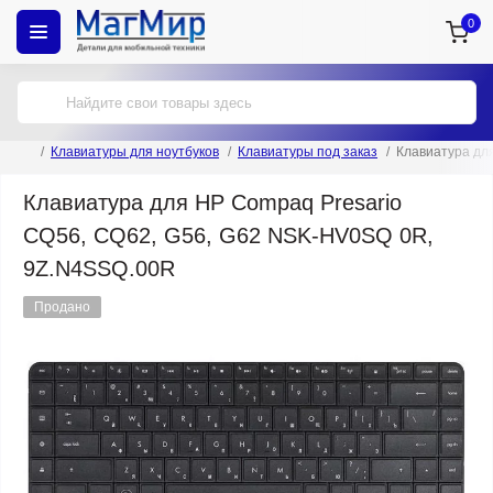
0
Клавиатуры для ноутбуков
Клавиатуры под заказ
Клавиатура дл
Клавиатура для HP Compaq Presario
CQ56, CQ62, G56, G62 NSK-HV0SQ 0R,
9Z.N4SSQ.00R
Продано