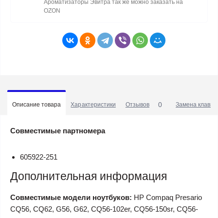
Ароматизаторы Эвитра так же можно заказать на
OZON
0
Описание товара
Характеристики
Отзывов
Замена клавиа
Совместимые партномера
605922-251
Дополнительная информация
Совместимые модели ноутбуков:
HP Compaq Presario
CQ56, CQ62, G56, G62, CQ56-102er, CQ56-150sr, CQ56-