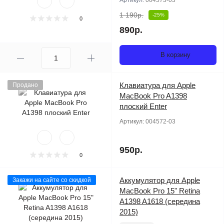
Артикул:
004573-03
1 190р.
-25%
0
890р.
В корзину
Клавиатура для Apple
Продано
MacBook Pro A1398
плоский Enter
Артикул:
004572-03
950р.
0
Аккумулятор для Apple
Закажи на сайте со скидкой
MacBook Pro 15" Retina
A1398 A1618 (середина
2015)