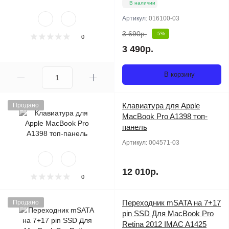
В наличии
Артикул:
016100-03
3 690р.
-5%
0
3 490р.
В корзину
Клавиатура для Apple
Продано
MacBook Pro A1398 топ-
панель
Артикул:
004571-03
12 010р.
0
Переходник mSATA на 7+17
Продано
pin SSD Для MacBook Pro
Retina 2012 IMAC A1425