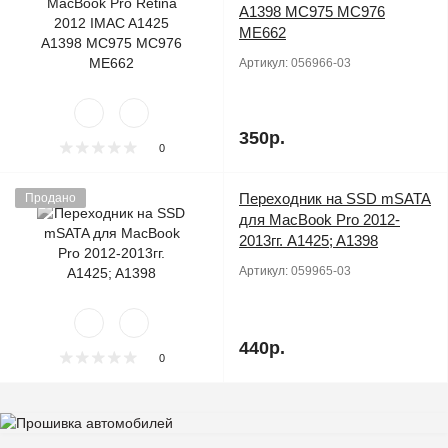
A1398 MC975 MC976
ME662
Артикул:
056966-03
350р.
0
Переходник на SSD mSATA
Продано
для MacBook Pro 2012-
2013гг. A1425; A1398
Артикул:
059965-03
440р.
0