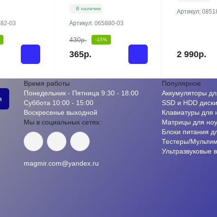
В наличии
Артикул:
0851
82-03
Артикул:
065880-03
430р.
-15%
365р.
2 990р.
Время работы
Популярное
Понедельник - Пятница 9:30 - 18:00
Аккумуляторы дл
я
Суббота 10:00 - 15:00
SSD и HDD диск
Воскресенье выходной
Клавиатуры для 
Мы в социальных сетях:
Матрицы для ноу
Блоки питания д
Тестеры/Мульти
Ультразвуковые 
magmir.com@yandex.ru