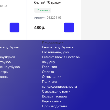
белый 70 грамм
80-03
В наличии
Артикул:
082294-03
480р.
Информация
я ноутбуков
Ремонт ноутбуков в
и
Ростове-на-Дону
ноутбуков
Ремонт Xbox в Ростове-
тбуков
на-Дону
ля ноутбуков
Гарантия
метры
Оплата
ванны
О компании
Политика
конфиденциальности
Связаться с нами
Возврат товара
Карта сайта
Производители