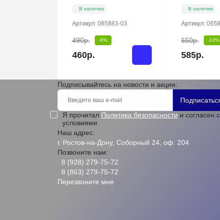
В наличии
В наличии
Артикул:
065883-03
Артикул:
0658
490р.
650р.
-6%
-10%
460р.
585р.
Подписывайтесь на новости и акции:
Подписатьс
Я прочитал
Политика безопасности
и согласен с
условиями
Наш адрес:
г. Ростов-на-Дону, Соборный 24, оф. 204
Позвоните нам:
8 (928) 279-75-72
8 (863) 279-75-72
Перезвоните мне