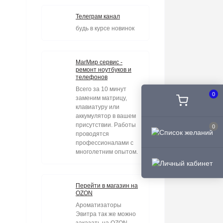
Телеграм канал
будь в курсе новинок
МагМир сервис -
ремонт ноутбуков и
телефонов
Всего за 10 минут
0
заменим матрицу,
клавиатуру или
аккумулятор в вашем
присутствии. Работы
0
проводятся
профессионалами с
многолетним опытом.
Перейти в магазин на
OZON
Ароматизаторы
Эвитра так же можно