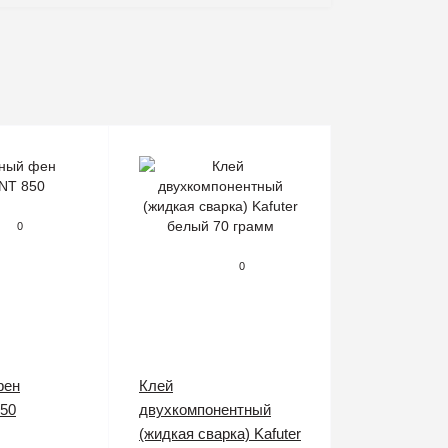
0
0
фен
Клей
50
двухкомпонентный
(жидкая сварка) Kafuter