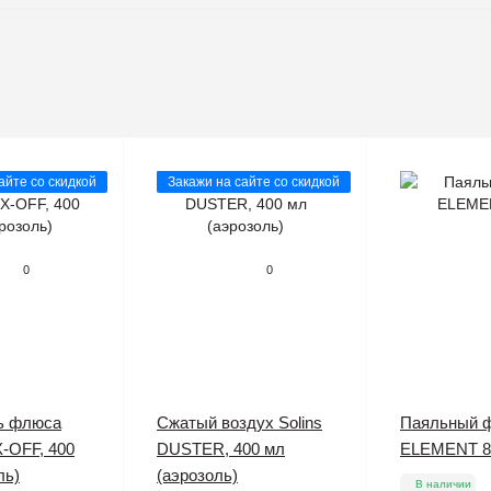
айте со скидкой
Закажи на сайте со скидкой
0
0
ь флюса
Сжатый воздух Solins
Паяльный 
X-OFF, 400
DUSTER, 400 мл
ELEMENT 8
ль)
(аэрозоль)
В наличии