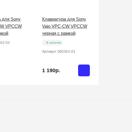
 для Sony
Клавиатура для Sony
-CW VPCCW
Vaio VPC-CW VPCCW
мкой
черная c рамкой
62-03
В наличии
Артикул:
060363-03
1 190р.