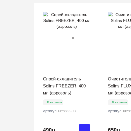
0
Спрей-охладитель
Очистител
Solins FREEZER, 400
Solins FLU
мл (аэрозоль)
мл (аэрозо
В наличии
В наличии
Артикул:
065883-03
Артикул:
0658
490р.
650р.