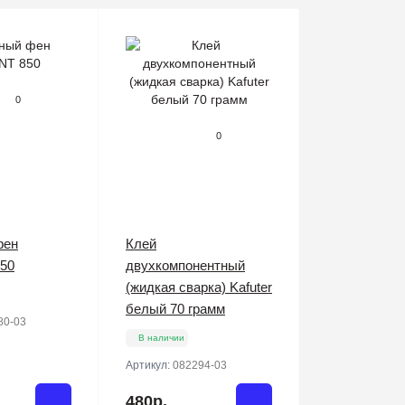
0
0
фен
Клей
50
двухкомпонентный
(жидкая сварка) Kafuter
белый 70 грамм
80-03
В наличии
Артикул:
082294-03
480р.