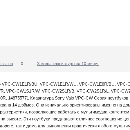
тзывов
0
Замена клавиатуры за 10 минут
Vaio VPC-CW1E1R/BU, VPC-CW1E1R/WU, VPC-CW1E8R/BU, VPC
/R, VPC-CW1S1R/W, VPC-CW2S1R/B, VPC-CW2S1R/L, VPC-CW
0R, 148755771 Клавиатура Sony Vaio VPC-CW Серия ноутбуков 
экрана 14 дюймов. Они изначально ориентированы именно на дом
рактеристики, позволяющие работать с мультимедиа контентом и
 на высоте. Эти ноутбуки предлагают отличное соотношение це
 дороге, так и дома для выполнения практически любого мульти