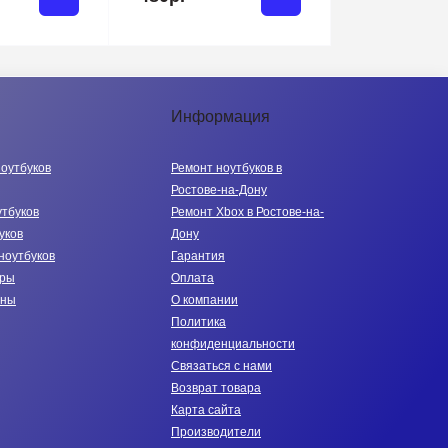
Информация
ноутбуков
Ремонт ноутбуков в
Ростове-на-Дону
утбуков
Ремонт Xbox в Ростове-на-
уков
Дону
ноутбуков
Гарантия
тры
Оплата
нны
О компании
Политика
конфиденциальности
Связаться с нами
Возврат товара
Карта сайта
Производители