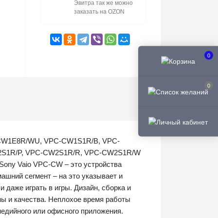
Эвитра так же можно
заказать на OZON
0
0
-CW1E8R/WU, VPC-CW1S1R/B, VPC-
2S1R/P, VPC-CW2S1R/R, VPC-CW2S1R/W
Sony Vaio VPC-CW – это устройства
ашний сегмент – на это указывает и
 даже играть в игры. Дизайн, сборка и
ны и качества. Неплохое время работы
медийного или офисного приложения.