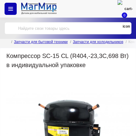
0
Запчасти для бытовой техники
Запчасти для холодильников
Комп
Компрессор SC-15 CL (R404,-23,3С,698 Вт)
в индивидуальной упаковке